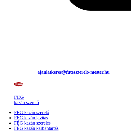
ajanlatkeres@futesszerelo-mester.hu
FÉG
kazán szerelő
FÉG kazán szerelő
FÉG kazán javítás
FÉG kazán szerelés
FÉG kazán karbantartás