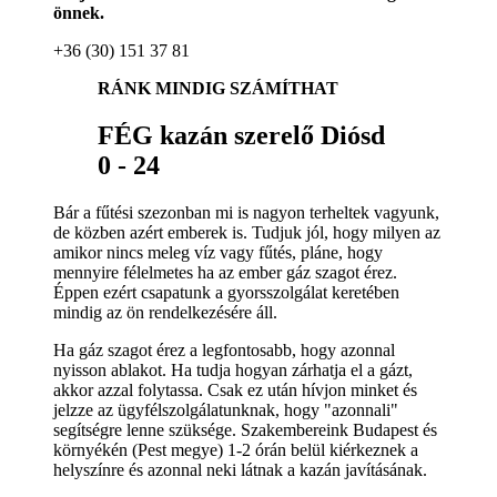
önnek.
+36 (30) 151 37 81
RÁNK MINDIG SZÁMÍTHAT
FÉG kazán szerelő Diósd
0 - 24
Bár a fűtési szezonban mi is nagyon terheltek vagyunk,
de közben azért emberek is. Tudjuk jól, hogy milyen az
amikor nincs meleg víz vagy fűtés, pláne, hogy
mennyire félelmetes ha az ember gáz szagot érez.
Éppen ezért csapatunk a gyorsszolgálat keretében
mindig az ön rendelkezésére áll.
Ha gáz szagot érez a legfontosabb, hogy azonnal
nyisson ablakot. Ha tudja hogyan zárhatja el a gázt,
akkor azzal folytassa. Csak ez után hívjon minket és
jelzze az ügyfélszolgálatunknak, hogy "azonnali"
segítségre lenne szüksége. Szakembereink Budapest és
környékén (Pest megye) 1-2 órán belül kiérkeznek a
helyszínre és azonnal neki látnak a kazán javításának.