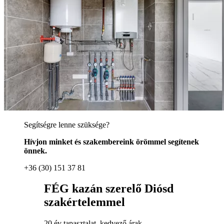
Segítségre lenne szüksége?
Hívjon minket és szakembereink örömmel segítenek
önnek.
+36 (30) 151 37 81
FÉG kazán szerelő Diósd
szakértelemmel
20 év tapasztalat, kedvező árak