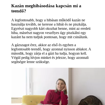
Kazán meghibásodása kapcsán mi a
teendő?
A legfontosabb, hogy a hibásan működő kazán ne
használja tovább, ne keresse a hibát és ne piszkálja.
Egyrészt nagyobb kárt okozhat benne, mint az eredeti
hiba, másrészt nagyon veszélyes úgy piszkálni egy
kazánt ha nem tudjuk pontosan, hogy mit csinálunk.
A gázszagot érez, akkor az első és egyben a
legfontosabb teendő, hogy azonnal nyisson ablakot. A
második, hogy zárja el a gázt ha tudja, hogyan kell.
Végül pedig hívjon minket és jelezze, hogy azonnali
segítségre lenne szüksége.