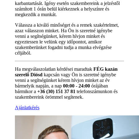
karbantartását. Igény esetén szakembereink a jelzéstől
számított 1 órán belül kiérkeznek a helyszínre és
megkezdik a munkát.
Válassza a kiváló minőséget és a remek szakértelmet,
azaz válasszon minket. Ha Ön is szeretné igénybe
venni a segítségünket, kérem hívjon minket és
egyeztessen le velünk egy időpontot, amikor
szakemberünket fogadni tudja a munka elvégzése
céljából.
Ha megválaszolatlan kérdései maradtak
FÉG kazán
szerelő Diósd
kapcsán vagy Ön is szeretné igénybe
venni a segítségünket kérem hívjon minket az év
bármelyik napján, a nap
00:00 - 24:00
órájában
bármikor a
+36 (30) 151 37 81
telefonszámunkon és
szakembereink örömmel segítenek.
Ajánlatkérés