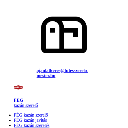
ajanlatkeres@futesszerelo-
mester.hu
FÉG
kazán szerelő
FÉG kazán szerelő
FÉG kazán javítás
FÉG kazán szerelés