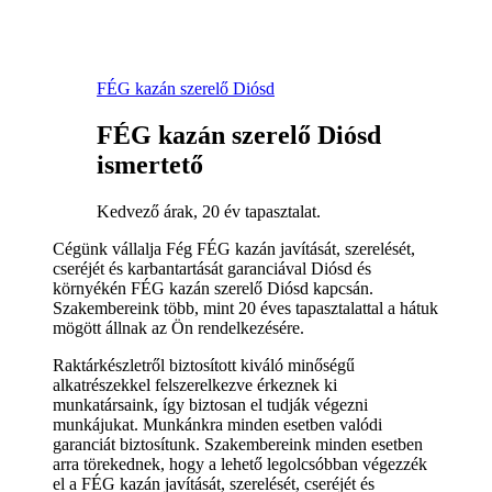
FÉG kazán szerelő Diósd
FÉG kazán szerelő Diósd
ismertető
Kedvező árak, 20 év tapasztalat.
Cégünk vállalja Fég FÉG kazán javítását, szerelését,
cseréjét és karbantartását garanciával Diósd és
környékén FÉG kazán szerelő Diósd kapcsán.
Szakembereink több, mint 20 éves tapasztalattal a hátuk
mögött állnak az Ön rendelkezésére.
Raktárkészletről biztosított kiváló minőségű
alkatrészekkel felszerelkezve érkeznek ki
munkatársaink, így biztosan el tudják végezni
munkájukat. Munkánkra minden esetben valódi
garanciát biztosítunk. Szakembereink minden esetben
arra törekednek, hogy a lehető legolcsóbban végezzék
el a FÉG kazán javítását, szerelését, cseréjét és