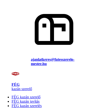
ajanlatkeres@futesszerelo-
mester.hu
FÉG
kazán szerelő
FÉG kazán szerelő
FÉG kazán javítás
FÉG kazán szerelés