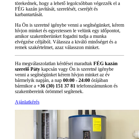
törekednek, hogy a lehető legolcsóbban végezzék el a
FÉG kazán javítását, szerelését, cseréjét és
karbantartását.
Ha Ön is szeretné igénybe venni a segítségünket, kérem
hívjon minket és egyeztessen le velünk egy időpontot,
amikor szakemberünket fogadni tudja a munka
elvégzése céljából. Válassza a kiváló minőséget és a
remek szakértelmet, azaz válasszon minket.
Ha megválaszolatlan kérdései maradtak
FÉG kazán
szerelő Páty
kapcsán vagy Ön is szeretné igénybe
venni a segítségünket kérem hívjon minket az év
bármelyik napján, a nap
00:00 - 24:00
órájában
bármikor a
+36 (30) 151 37 81
telefonszámunkon és
szakembereink örömmel segítenek.
Ajánlatkérés