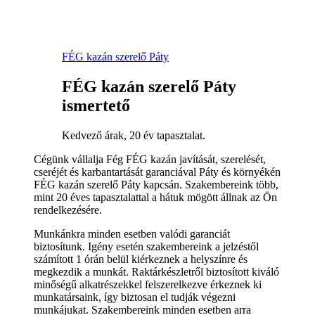
FÉG kazán szerelő Páty
FÉG kazán szerelő Páty
ismertető
Kedvező árak, 20 év tapasztalat.
Cégünk vállalja Fég FÉG kazán javítását, szerelését,
cseréjét és karbantartását garanciával Páty és környékén
FÉG kazán szerelő Páty kapcsán. Szakembereink több,
mint 20 éves tapasztalattal a hátuk mögött állnak az Ön
rendelkezésére.
Munkánkra minden esetben valódi garanciát
biztosítunk. Igény esetén szakembereink a jelzéstől
számított 1 órán belül kiérkeznek a helyszínre és
megkezdik a munkát. Raktárkészletről biztosított kiváló
minőségű alkatrészekkel felszerelkezve érkeznek ki
munkatársaink, így biztosan el tudják végezni
munkájukat. Szakembereink minden esetben arra