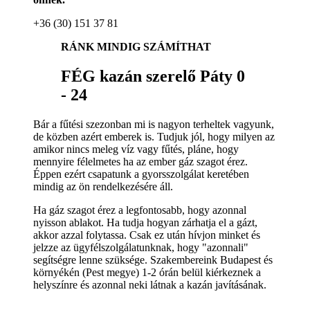
+36 (30) 151 37 81
RÁNK MINDIG SZÁMÍTHAT
FÉG kazán szerelő Páty 0
- 24
Bár a fűtési szezonban mi is nagyon terheltek vagyunk,
de közben azért emberek is. Tudjuk jól, hogy milyen az
amikor nincs meleg víz vagy fűtés, pláne, hogy
mennyire félelmetes ha az ember gáz szagot érez.
Éppen ezért csapatunk a gyorsszolgálat keretében
mindig az ön rendelkezésére áll.
Ha gáz szagot érez a legfontosabb, hogy azonnal
nyisson ablakot. Ha tudja hogyan zárhatja el a gázt,
akkor azzal folytassa. Csak ez után hívjon minket és
jelzze az ügyfélszolgálatunknak, hogy "azonnali"
segítségre lenne szüksége. Szakembereink Budapest és
környékén (Pest megye) 1-2 órán belül kiérkeznek a
helyszínre és azonnal neki látnak a kazán javításának.