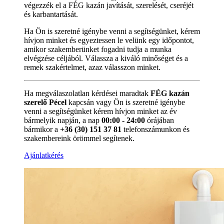
végezzék el a FÉG kazán javítását, szerelését, cseréjét
és karbantartását.
Ha Ön is szeretné igénybe venni a segítségünket, kérem
hívjon minket és egyeztessen le velünk egy időpontot,
amikor szakemberünket fogadni tudja a munka
elvégzése céljából. Válassza a kiváló minőséget és a
remek szakértelmet, azaz válasszon minket.
Ha megválaszolatlan kérdései maradtak
FÉG kazán
szerelő Pécel
kapcsán vagy Ön is szeretné igénybe
venni a segítségünket kérem hívjon minket az év
bármelyik napján, a nap
00:00 - 24:00
órájában
bármikor a
+36 (30) 151 37 81
telefonszámunkon és
szakembereink örömmel segítenek.
Ajánlatkérés