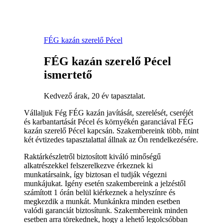
FÉG kazán szerelő Pécel
FÉG kazán szerelő Pécel
ismertető
Kedvező árak, 20 év tapasztalat.
Vállaljuk Fég FÉG kazán javítását, szerelését, cseréjét
és karbantartását Pécel és környékén garanciával FÉG
kazán szerelő Pécel kapcsán. Szakembereink több, mint
két évtizedes tapasztalattal állnak az Ön rendelkezésére.
Raktárkészletről biztosított kiváló minőségű
alkatrészekkel felszerelkezve érkeznek ki
munkatársaink, így biztosan el tudják végezni
munkájukat. Igény esetén szakembereink a jelzéstől
számított 1 órán belül kiérkeznek a helyszínre és
megkezdik a munkát. Munkánkra minden esetben
valódi garanciát biztosítunk. Szakembereink minden
esetben arra törekednek, hogy a lehető legolcsóbban