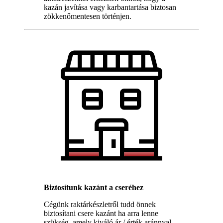
kazán javítása vagy karbantartása biztosan
zökkenőmentesen történjen.
Biztosítunk kazánt a cseréhez
Cégünk raktárkészletről tudd önnek
biztosítani csere kazánt ha arra lenne
szükség, amely kiváló ár / érték aránnyal