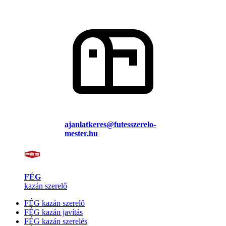
ajanlatkeres@futesszerelo-
mester.hu
FÉG
kazán szerelő
FÉG kazán szerelő
FÉG kazán javítás
FÉG kazán szerelés