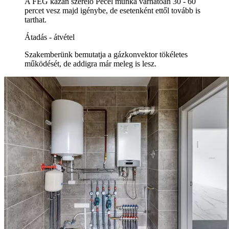
A FÉG kazán szerelő Pécel munka várhatóan 30 - 60
percet vesz majd igénybe, de esetenként ettől tovább is
tarthat.
Átadás - átvétel
Szakemberünk bemutatja a gázkonvektor tökéletes
működését, de addigra már meleg is lesz.