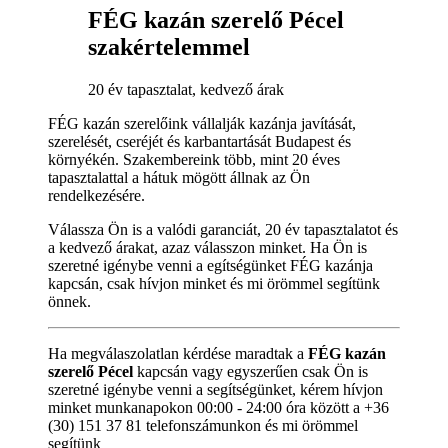
FÉG kazán szerelő Pécel
szakértelemmel
20 év tapasztalat, kedvező árak
FÉG kazán szerelőink vállalják kazánja javítását,
szerelését, cseréjét és karbantartását Budapest és
környékén. Szakembereink több, mint 20 éves
tapasztalattal a hátuk mögött állnak az Ön
rendelkezésére.
Válassza Ön is a valódi garanciát, 20 év tapasztalatot és
a kedvező árakat, azaz válasszon minket. Ha Ön is
szeretné igénybe venni a egítségünket FÉG kazánja
kapcsán, csak hívjon minket és mi örömmel segítünk
önnek.
Ha megválaszolatlan kérdése maradtak a
FÉG kazán
szerelő Pécel
kapcsán vagy egyszerűen csak Ön is
szeretné igénybe venni a segítségünket, kérem hívjon
minket munkanapokon 00:00 - 24:00 óra között a +36
(30) 151 37 81 telefonszámunkon és mi örömmel
segítünk