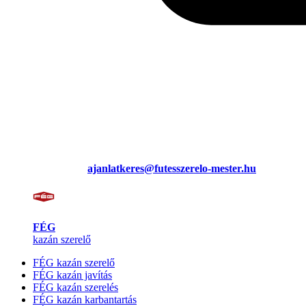
ajanlatkeres@futesszerelo-mester.hu
FÉG
kazán szerelő
FÉG kazán szerelő
FÉG kazán javítás
FÉG kazán szerelés
FÉG kazán karbantartás