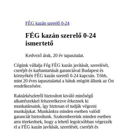
FÉG kazán szerelő 0-24
FÉG kazán szerelő 0-24
ismertető
Kedvező árak, 20 év tapasztalat.
Cégünk vállalja Fég FÉG kazán javítását, szerelését,
cseréjét és karbantartását garanciával Budapest és
környékén FÉG kazán szerelő 0-24 kapcsán. Több,
mint 20 éves tapasztalattal a hátuk mögött állunk az Ön
rendelkezésére.
Raktárkészletről biztosított kiváló minőségű
alkatrészekkel felszerelkezve érkeznek ki
munkatársaink, így biztosan el tudják végezni
munkájukat. Munkánkra minden esetben valódi
garanciát biztosítunk. Szakembereink minden esetben
arra törekednek, hogy a lehető legolcsóbban végezzék
el a FÉG kazán javítását, szerelését, cseréjét és