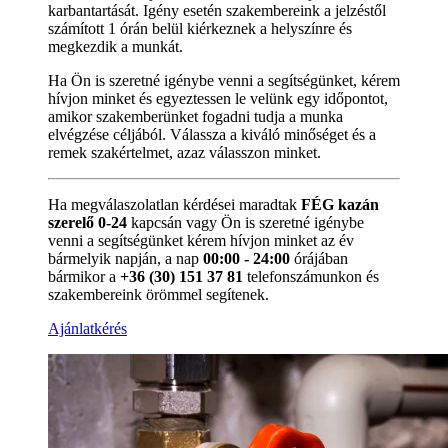
karbantartását. Igény esetén szakembereink a jelzéstől
számított 1 órán belül kiérkeznek a helyszínre és
megkezdik a munkát.
Ha Ön is szeretné igénybe venni a segítségünket, kérem
hívjon minket és egyeztessen le velünk egy időpontot,
amikor szakemberünket fogadni tudja a munka
elvégzése céljából. Válassza a kiváló minőséget és a
remek szakértelmet, azaz válasszon minket.
Ha megválaszolatlan kérdései maradtak
FÉG kazán
szerelő 0-24
kapcsán vagy Ön is szeretné igénybe
venni a segítségünket kérem hívjon minket az év
bármelyik napján, a nap
00:00 - 24:00
órájában
bármikor a
+36 (30) 151 37 81
telefonszámunkon és
szakembereink örömmel segítenek.
Ajánlatkérés