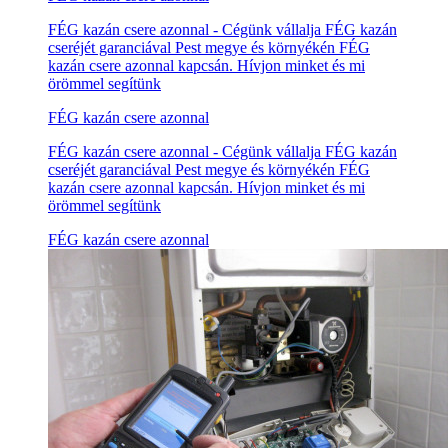
FÉG kazán csere azonnal - Cégünk vállalja FÉG kazán
cseréjét garanciával Pest megye és környékén FÉG
kazán csere azonnal kapcsán. Hívjon minket és mi
örömmel segítünk
FÉG kazán csere azonnal
FÉG kazán csere azonnal - Cégünk vállalja FÉG kazán
cseréjét garanciával Pest megye és környékén FÉG
kazán csere azonnal kapcsán. Hívjon minket és mi
örömmel segítünk
FÉG kazán csere azonnal