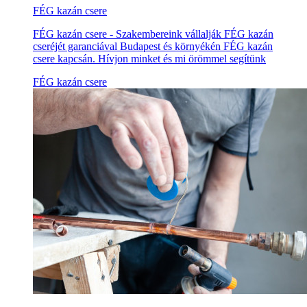
FÉG kazán csere
FÉG kazán csere - Szakembereink vállalják FÉG kazán
cseréjét garanciával Budapest és környékén FÉG kazán
csere kapcsán. Hívjon minket és mi örömmel segítünk
FÉG kazán csere