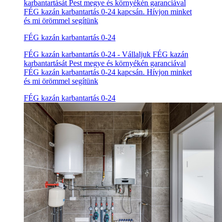
karbantartását Pest megye és környékén garanciával
FÉG kazán karbantartás 0-24 kapcsán. Hívjon minket
és mi örömmel segítünk
FÉG kazán karbantartás 0-24
FÉG kazán karbantartás 0-24 - Vállaljuk FÉG kazán
karbantartását Pest megye és környékén garanciával
FÉG kazán karbantartás 0-24 kapcsán. Hívjon minket
és mi örömmel segítünk
FÉG kazán karbantartás 0-24