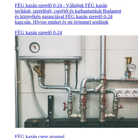
FÉG kazán szerelő 0-24 - Vállaljuk FÉG kazán
javítását, szerelését, cseréjét és karbantartását Budapest
és környékén garanciával FÉG kazán szerelő 0-24
kapcsán. Hívjon minket és mi örömmel segítünk
FÉG kazán szerelő 0-24
FÉG kazán csere azonnal