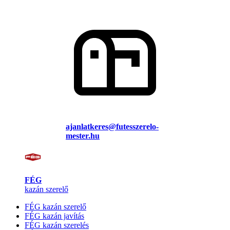
ajanlatkeres@futesszerelo-
mester.hu
FÉG
kazán szerelő
FÉG kazán szerelő
FÉG kazán javítás
FÉG kazán szerelés