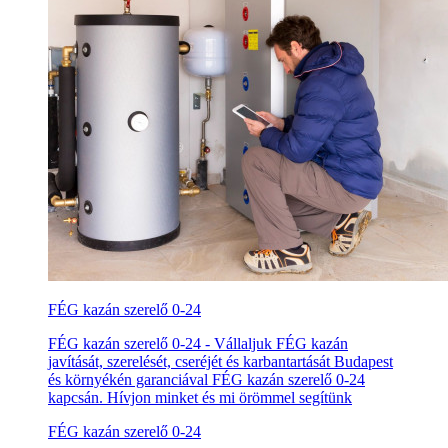
FÉG kazán szerelő 0-24
FÉG kazán szerelő 0-24 - Vállaljuk FÉG kazán
javítását, szerelését, cseréjét és karbantartását Budapest
és környékén garanciával FÉG kazán szerelő 0-24
kapcsán. Hívjon minket és mi örömmel segítünk
FÉG kazán szerelő 0-24