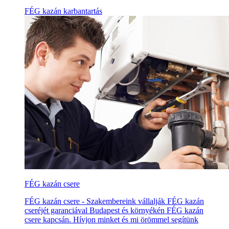
FÉG kazán karbantartás
FÉG kazán csere
FÉG kazán csere - Szakembereink vállalják FÉG kazán
cseréjét garanciával Budapest és környékén FÉG kazán
csere kapcsán. Hívjon minket és mi örömmel segítünk