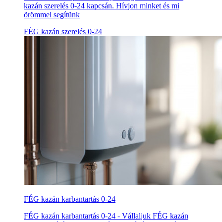
kazán szerelés 0-24 kapcsán. Hívjon minket és mi
örömmel segítünk
FÉG kazán szerelés 0-24
FÉG kazán karbantartás 0-24
FÉG kazán karbantartás 0-24 - Vállaljuk FÉG kazán