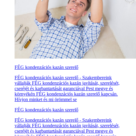
FÉG kondenzációs kazán szerelő
FÉG kondenzációs kazán szerelő - Szakembereink
vállalják FÉG kondenzációs kazán javítását, szerelését,
cseréjét és karbantartását garanciával Pest megye és
környékén FÉG kondenzációs kazán szerelő kapcsán.
Hívjon minket és mi örömmel se
FÉG kondenzációs kazán szerelő
FÉG kondenzációs kazán szerelő - Szakembereink
vállalják FÉG kondenzációs kazán javítását, szerelését,
cseréjét és karbantartását garanciával Pest megye és