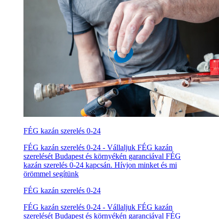
FÉG kazán szerelés 0-24
FÉG kazán szerelés 0-24 - Vállaljuk FÉG kazán
szerelését Budapest és környékén garanciával FÉG
kazán szerelés 0-24 kapcsán. Hívjon minket és mi
örömmel segítünk
FÉG kazán szerelés 0-24
FÉG kazán szerelés 0-24 - Vállaljuk FÉG kazán
szerelését Budapest és környékén garanciával FÉG