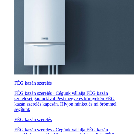
FÉG kazán szerelés
FÉG kazán szerelés - Cégünk vállalja FÉG kazán
szerelését garanciával Pest megye és környékén FÉG
kazán szerelés kapcsán. Hívjon minket és mi örömmel
segítünk
FÉG kazán szerelés
FÉG kazán szerelés - Cégünk vállalja FÉG kazán