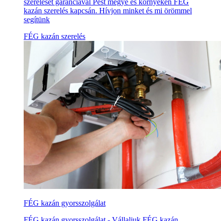
szerelését garanciával Pest megye és környékén FÉG
kazán szerelés kapcsán. Hívjon minket és mi örömmel
segítünk
FÉG kazán szerelés
FÉG kazán gyorsszolgálat
FÉG kazán gyorsszolgálat - Vállaljuk FÉG kazán