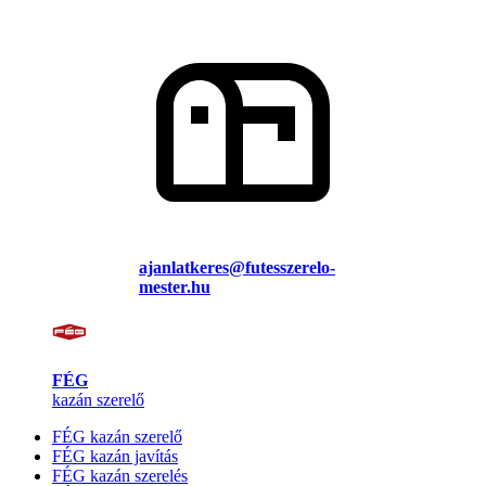
ajanlatkeres@futesszerelo-
mester.hu
FÉG
kazán szerelő
FÉG kazán szerelő
FÉG kazán javítás
FÉG kazán szerelés