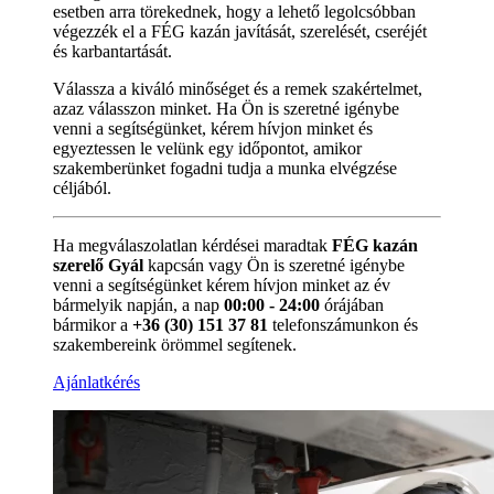
esetben arra törekednek, hogy a lehető legolcsóbban
végezzék el a FÉG kazán javítását, szerelését, cseréjét
és karbantartását.
Válassza a kiváló minőséget és a remek szakértelmet,
azaz válasszon minket. Ha Ön is szeretné igénybe
venni a segítségünket, kérem hívjon minket és
egyeztessen le velünk egy időpontot, amikor
szakemberünket fogadni tudja a munka elvégzése
céljából.
Ha megválaszolatlan kérdései maradtak
FÉG kazán
szerelő Gyál
kapcsán vagy Ön is szeretné igénybe
venni a segítségünket kérem hívjon minket az év
bármelyik napján, a nap
00:00 - 24:00
órájában
bármikor a
+36 (30) 151 37 81
telefonszámunkon és
szakembereink örömmel segítenek.
Ajánlatkérés