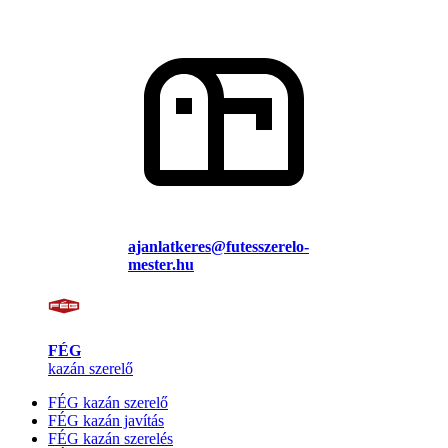
ajanlatkeres@futesszerelo-
mester.hu
FÉG
kazán szerelő
FÉG kazán szerelő
FÉG kazán javítás
FÉG kazán szerelés