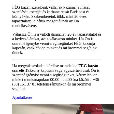
FÉG kazán szerelőink vállalják kazánja javítását,
szerelését, cseréjét és karbantartását Budapest és
környékén. Szakembereink több, mint 20 éves
tapasztalattal a hátuk mögött állnak az Ön
rendelkezésére.
Válassza Ön is a valódi garanciát, 20 év tapasztalatot és
a kedvező árakat, azaz válasszon minket. Ha Ön is
szeretné igénybe venni a egítségünket FÉG kazánja
kapcsán, csak hívjon minket és mi örömmel segítünk
önnek.
Ha megválaszolatlan kérdése maradtak a
FÉG kazán
szerelő Taksony
kapcsán vagy egyszerűen csak Ön is
szeretné igénybe venni a segítségünket, kérem hívjon
minket munkanapokon 00:00 - 24:00 óra között a +36
(30) 151 37 81 telefonszámunkon és mi örömmel
segítünk
Ajánlatkérés