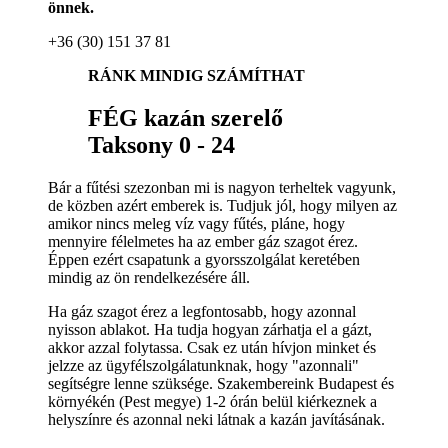
önnek.
+36 (30) 151 37 81
RÁNK MINDIG SZÁMÍTHAT
FÉG kazán szerelő
Taksony 0 - 24
Bár a fűtési szezonban mi is nagyon terheltek vagyunk,
de közben azért emberek is. Tudjuk jól, hogy milyen az
amikor nincs meleg víz vagy fűtés, pláne, hogy
mennyire félelmetes ha az ember gáz szagot érez.
Éppen ezért csapatunk a gyorsszolgálat keretében
mindig az ön rendelkezésére áll.
Ha gáz szagot érez a legfontosabb, hogy azonnal
nyisson ablakot. Ha tudja hogyan zárhatja el a gázt,
akkor azzal folytassa. Csak ez után hívjon minket és
jelzze az ügyfélszolgálatunknak, hogy "azonnali"
segítségre lenne szüksége. Szakembereink Budapest és
környékén (Pest megye) 1-2 órán belül kiérkeznek a
helyszínre és azonnal neki látnak a kazán javításának.