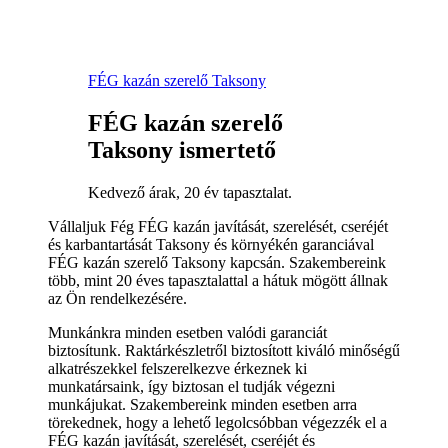
FÉG kazán szerelő Taksony
FÉG kazán szerelő
Taksony ismertető
Kedvező árak, 20 év tapasztalat.
Vállaljuk Fég FÉG kazán javítását, szerelését, cseréjét
és karbantartását Taksony és környékén garanciával
FÉG kazán szerelő Taksony kapcsán. Szakembereink
több, mint 20 éves tapasztalattal a hátuk mögött állnak
az Ön rendelkezésére.
Munkánkra minden esetben valódi garanciát
biztosítunk. Raktárkészletről biztosított kiváló minőségű
alkatrészekkel felszerelkezve érkeznek ki
munkatársaink, így biztosan el tudják végezni
munkájukat. Szakembereink minden esetben arra
törekednek, hogy a lehető legolcsóbban végezzék el a
FÉG kazán javítását, szerelését, cseréjét és