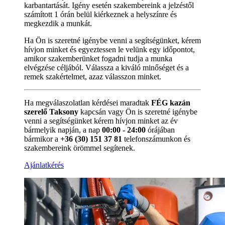
karbantartását. Igény esetén szakembereink a jelzéstől
számított 1 órán belül kiérkeznek a helyszínre és
megkezdik a munkát.
Ha Ön is szeretné igénybe venni a segítségünket, kérem
hívjon minket és egyeztessen le velünk egy időpontot,
amikor szakemberünket fogadni tudja a munka
elvégzése céljából. Válassza a kiváló minőséget és a
remek szakértelmet, azaz válasszon minket.
Ha megválaszolatlan kérdései maradtak
FÉG kazán
szerelő Taksony
kapcsán vagy Ön is szeretné igénybe
venni a segítségünket kérem hívjon minket az év
bármelyik napján, a nap
00:00 - 24:00
órájában
bármikor a
+36 (30) 151 37 81
telefonszámunkon és
szakembereink örömmel segítenek.
Ajánlatkérés