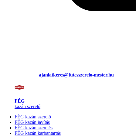
ajanlatkeres@futesszerelo-mester.hu
FÉG
kazán szerelő
FÉG kazán szerelő
FÉG kazán javítás
FÉG kazán szerelés
FÉG kazán karbantartás