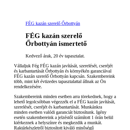
FÉG kazán szerelő Őrbottyán
FÉG kazán szerelő
Őrbottyán ismertető
Kedvező árak, 20 év tapasztalat.
Vállaljuk Fég FÉG kazán javítását, szerelését, cseréjét
és karbantartását Őrbottyán és környékén garanciával
FÉG kazán szerelő Őrbottyán kapcsán. Szakembereink
több, mint két évtizedes tapasztalattal állnak az Ön
rendelkezésére.
Szakembereink minden esetben arra törekednek, hogy a
lehető legolcsóbban végezzék el a FÉG kazán javítását,
szerelését, cseréjét és karbantartását. Munkánkra
minden esetben valódi garanciát biztosítunk. Igény
esetén szakembereink a jelzéstől számított 1 órán belül
kiérkeznek a helyszínre és megkezdik a munkát.
Raktárkészletről biztosított kiváló minőségű