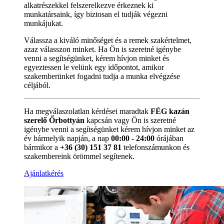
alkatrészekkel felszerelkezve érkeznek ki
munkatársaink, így biztosan el tudják végezni
munkájukat.
Válassza a kiváló minőséget és a remek szakértelmet,
azaz válasszon minket. Ha Ön is szeretné igénybe
venni a segítségünket, kérem hívjon minket és
egyeztessen le velünk egy időpontot, amikor
szakemberünket fogadni tudja a munka elvégzése
céljából.
Ha megválaszolatlan kérdései maradtak
FÉG kazán
szerelő Őrbottyán
kapcsán vagy Ön is szeretné
igénybe venni a segítségünket kérem hívjon minket az
év bármelyik napján, a nap
00:00 - 24:00
órájában
bármikor a
+36 (30) 151 37 81
telefonszámunkon és
szakembereink örömmel segítenek.
Ajánlatkérés