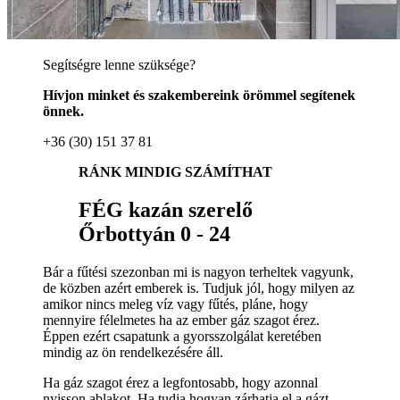
Segítségre lenne szüksége?
Hívjon minket és szakembereink örömmel segítenek
önnek.
+36 (30) 151 37 81
RÁNK MINDIG SZÁMÍTHAT
FÉG kazán szerelő
Őrbottyán 0 - 24
Bár a fűtési szezonban mi is nagyon terheltek vagyunk,
de közben azért emberek is. Tudjuk jól, hogy milyen az
amikor nincs meleg víz vagy fűtés, pláne, hogy
mennyire félelmetes ha az ember gáz szagot érez.
Éppen ezért csapatunk a gyorsszolgálat keretében
mindig az ön rendelkezésére áll.
Ha gáz szagot érez a legfontosabb, hogy azonnal
nyisson ablakot. Ha tudja hogyan zárhatja el a gázt,