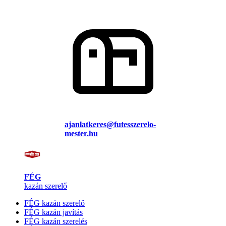
ajanlatkeres@futesszerelo-
mester.hu
FÉG
kazán szerelő
FÉG kazán szerelő
FÉG kazán javítás
FÉG kazán szerelés